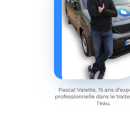
Pascal Valette, 15 ans d’ex
professionnelle dans le trai
l’eau.