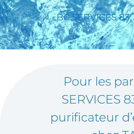
BC SERVICES 83
Pour les par
SERVICES 83 
purificateur 