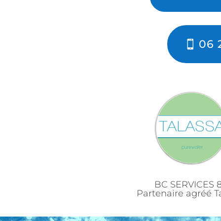
06 
BC SERVICES 8
Partenaire agréé T