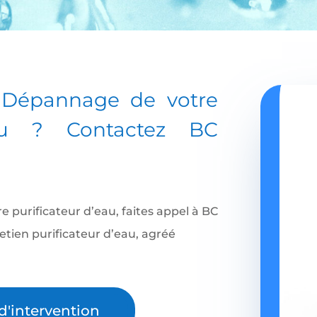
V Dépannage de
votre
eau ? Contactez BC
purificateur d’eau, faites appel à BC
etien purificateur d’eau, agréé
'intervention