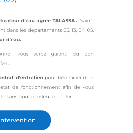
rificateur d’eau agréé TALASSA
à Saint-
nt dans les départements 83, 13, 04, 05,
r d’eau.
ionnel, vous serez garanti du bon
’eau.
ontrat d’entretien
pour bénéficier d’un
état de fonctionnement afin de vous
le, sans goût ni odeur de chlore.
ntervention