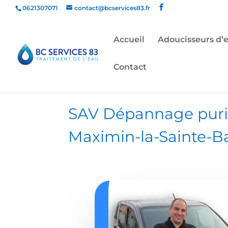
0621307071
contact@bcservices83.fr
Accueil
Adoucisseurs d’
Contact
SAV Dépannage purif
Maximin-la-Sainte-B