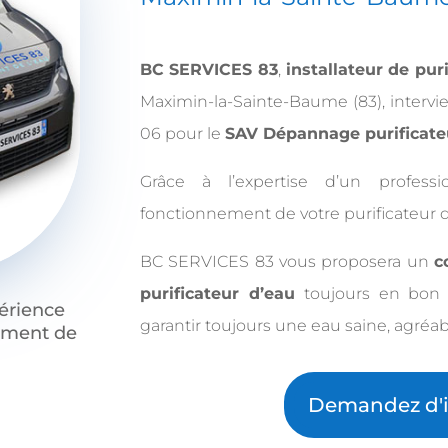
BC SERVICES 83
,
installateur de pu
Maximin-la-Sainte-Baume (83), intervie
06 pour le
SAV Dépannage purificateu
Grâce à l’expertise d’un profess
fonctionnement de votre purificateur d
BC SERVICES 83 vous proposera un
c
purificateur d’eau
toujours en bon 
périence
garantir toujours une eau saine, agréab
tement de
Demandez d'i