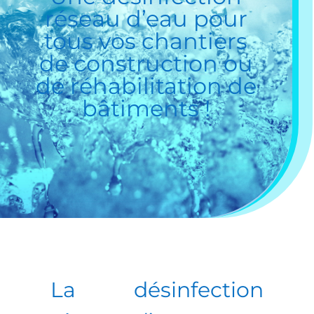
réseau d’eau
pour
tous vos chantiers
de construction ou
de réhabilitation de
bâtiments !
La
désinfection