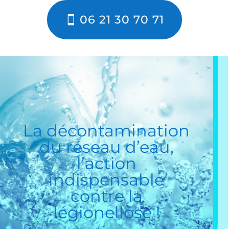
06 21 30 70 71
La
décontamination
du réseau d’eau
,
l’action
indispensable
contre la
légionellose !