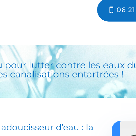
06 21
u
pour lutter contre les eaux du
les canalisations entartrées !
n adoucisseur d’eau
: la