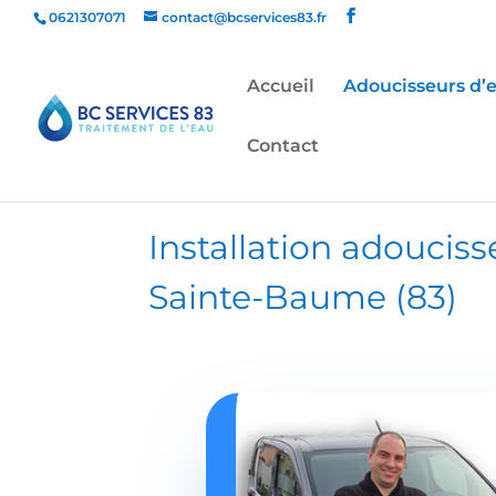
0621307071
contact@bcservices83.fr
Accueil
Adoucisseurs d’
Contact
Installation adouciss
Sainte-Baume (83)