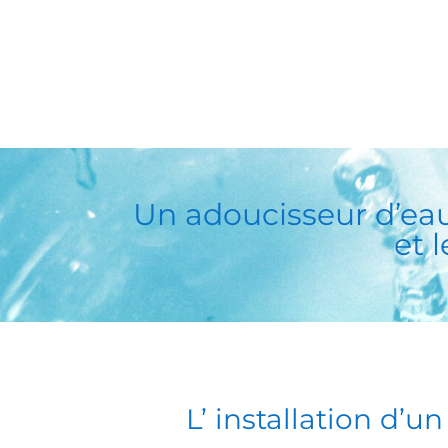
Un
adoucisseur d’ea
et 
L’
installation d’u