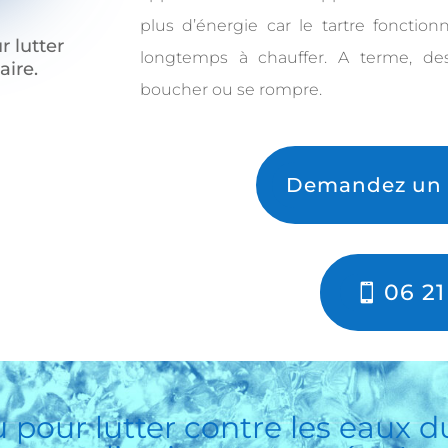
plus d’énergie car le tartre fonctio
r lutter
longtemps à chauffer. A terme, des
aire.
boucher ou se rompre.
Demandez un D
06 21
u
pour lutter contre les eaux du