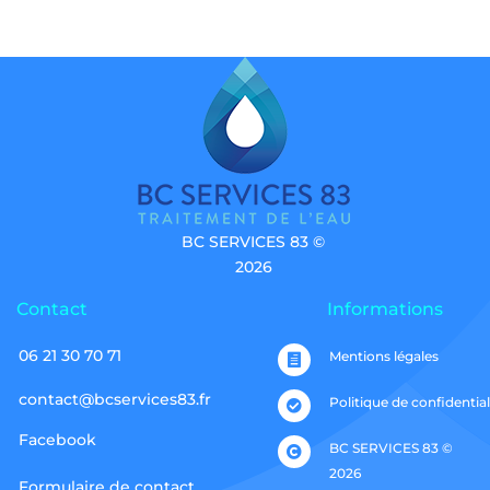
BC SERVICES 83 ©
2026
Contact
Informations
06 21 30 70 71
Mentions légales

contact@bcservices83.fr
Politique de confidential

Facebook
BC SERVICES 83 ©

2026
Formulaire de contact