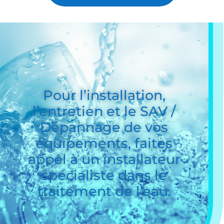
Pour l’installation,
l’entretien et le SAV /
Dépannage de vos
équipements, faites
appel à un installateur
spécialiste dans le
traitement de l’eau.